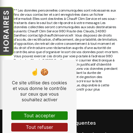
** Les données personnelles communiquées sont nécessaires aux
HORAIRES
fins de vous contacter et sont enregistrées dans un fichier
informatisé. Elles sont destinées à Chauff Clim Service et ses sous-
traitants dans le seul but de répondre à votre message. Les
données collectées seront communiquées aux seuls destinataires
suivants: Chauff Clim Service 980 Route des Clauds, 24380
Sanilhac contact@chauffclimservice.fr. Vous disposez de droits
d’accès, de rectification, d’effacement, de portabilité, de limitation,
d’opposition, de retrait de votre consentement à tout moment et
du droit d’introduire une réclamation auprès d’une autorité de
contrôle, ainsi que d’organiser le sort de vos données post-mortem.
Vous pouvez exercer ces droits par voie postale à l'adresse 980
Route des Clauds, 24380 Sanilhac ou par courrier électronique à
l'adresse contact@chauffclimservice.fr. Un justificatif d'identité
pourra vous être demandé. Nous conservons vos données pendant
la période de prise de contact puis pendant la durée de
prescription légale aux fins probatoires et de gestion des
contentieux. Vous avez le droit de vous inscrire sur la liste
Ce site utilise des cookies
d'opposition au démarchage téléphonique, disponible à cette
et vous donne le contrôle
adresse:
Bloctel.gouv.fr
. Consultez le site cnil.fr pour plus
d’informations sur vos droits.
sur ceux que vous
souhaitez activer
Tout accepter
Recherches fréquentes
Tout refuser