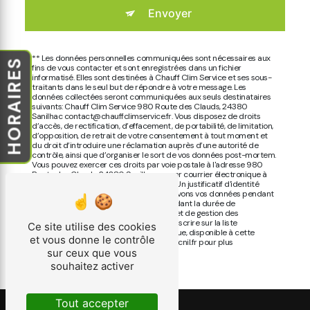
Envoyer
** Les données personnelles communiquées sont nécessaires aux
HORAIRES
fins de vous contacter et sont enregistrées dans un fichier
informatisé. Elles sont destinées à Chauff Clim Service et ses sous-
traitants dans le seul but de répondre à votre message. Les
données collectées seront communiquées aux seuls destinataires
suivants: Chauff Clim Service 980 Route des Clauds, 24380
Sanilhac contact@chauffclimservice.fr. Vous disposez de droits
d’accès, de rectification, d’effacement, de portabilité, de limitation,
d’opposition, de retrait de votre consentement à tout moment et
du droit d’introduire une réclamation auprès d’une autorité de
contrôle, ainsi que d’organiser le sort de vos données post-mortem.
Vous pouvez exercer ces droits par voie postale à l'adresse 980
Route des Clauds, 24380 Sanilhac ou par courrier électronique à
l'adresse contact@chauffclimservice.fr. Un justificatif d'identité
pourra vous être demandé. Nous conservons vos données pendant
la période de prise de contact puis pendant la durée de
prescription légale aux fins probatoires et de gestion des
contentieux. Vous avez le droit de vous inscrire sur la liste
Ce site utilise des cookies
d'opposition au démarchage téléphonique, disponible à cette
et vous donne le contrôle
adresse:
Bloctel.gouv.fr
. Consultez le site cnil.fr pour plus
d’informations sur vos droits.
sur ceux que vous
souhaitez activer
Tout accepter