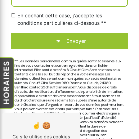
En cochant cette case, j'accepte les
conditions particulières ci-dessous **
Envoyer
** Les données personnelles communiquées sont nécessaires aux
HORAIRES
fins de vous contacter et sont enregistrées dans un fichier
informatisé. Elles sont destinées à Chauff Clim Service et ses sous-
traitants dans le seul but de répondre à votre message. Les
données collectées seront communiquées aux seuls destinataires
suivants: Chauff Clim Service 980 Route des Clauds, 24380
Sanilhac contact@chauffclimservice.fr. Vous disposez de droits
d’accès, de rectification, d’effacement, de portabilité, de limitation,
d’opposition, de retrait de votre consentement à tout moment et
du droit d’introduire une réclamation auprès d’une autorité de
contrôle, ainsi que d’organiser le sort de vos données post-mortem.
Vous pouvez exercer ces droits par voie postale à l'adresse 980
Route des Clauds, 24380 Sanilhac ou par courrier électronique à
l'adresse contact@chauffclimservice.fr. Un justificatif d'identité
pourra vous être demandé. Nous conservons vos données pendant
la période de prise de contact puis pendant la durée de
prescription légale aux fins probatoires et de gestion des
contentieux. Vous avez le droit de vous inscrire sur la liste
Ce site utilise des cookies