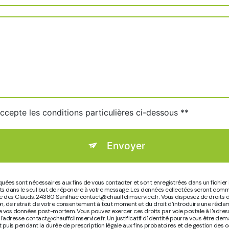
accepte les conditions particulières ci-dessous **
Envoyer
es sont nécessaires aux fins de vous contacter et sont enregistrées dans un fichier i
nts dans le seul but de répondre à votre message. Les données collectées seront com
e des Clauds, 24380 Sanilhac contact@chauffclimservice.fr. Vous disposez de droits d’
tion, de retrait de votre consentement à tout moment et du droit d’introduire une récl
t de vos données post-mortem. Vous pouvez exercer ces droits par voie postale à l'ad
 l'adresse contact@chauffclimservice.fr. Un justificatif d'identité pourra vous être 
puis pendant la durée de prescription légale aux fins probatoires et de gestion des co