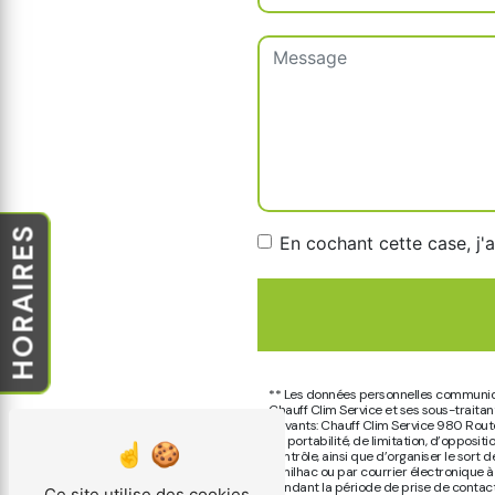
HORAIRES
En cochant cette case, j'
** Les données personnelles communiqué
Chauff Clim Service et ses sous-traita
suivants: Chauff Clim Service 980 Rout
de portabilité, de limitation, d’opposi
contrôle, ainsi que d’organiser le sor
Sanilhac ou par courrier électronique à
pendant la période de prise de contact 
Ce site utilise des cookies