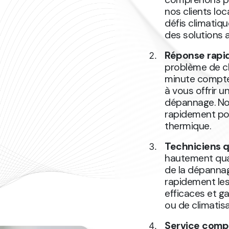
nos clients lo
défis climatiq
des solutions 
Réponse rapi
problème de ch
minute compte
à vous offrir 
dépannage. Not
rapidement po
thermique.
Techniciens q
hautement qual
de la dépannag
rapidement les
efficaces et g
ou de climatis
Service comp