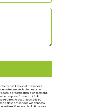
nformatisé. Elles sont destinées à
muniquées aux seuls destinataires
accès, de rectification, d’effacement,
amation auprès d’une autorité de
resse 980 Route des Clauds, 24380
demandé. Nous conservons vos données
ntentieux. Vous avez le droit de vous