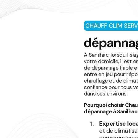
CHAUFF CLIM SERV
dépannag
À Sanilhac, lorsqu'il s
votre domicile, il est 
de dépannage fiable et
entre en jeu pour rép
chauffage et de clima
confiance pour tous v
dans ses environs.
Pourquoi choisir Chau
dépannage à Sanilhac
Expertise loc
et de climatis
comprenons pa