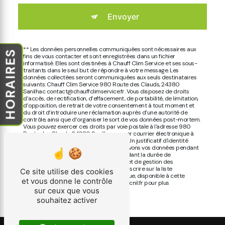
Envoyer
** Les données personnelles communiquées sont nécessaires aux
HORAIRES
fins de vous contacter et sont enregistrées dans un fichier
informatisé. Elles sont destinées à Chauff Clim Service et ses sous-
traitants dans le seul but de répondre à votre message. Les
données collectées seront communiquées aux seuls destinataires
suivants: Chauff Clim Service 980 Route des Clauds, 24380
Sanilhac contact@chauffclimservice.fr. Vous disposez de droits
d’accès, de rectification, d’effacement, de portabilité, de limitation,
d’opposition, de retrait de votre consentement à tout moment et
du droit d’introduire une réclamation auprès d’une autorité de
contrôle, ainsi que d’organiser le sort de vos données post-mortem.
Vous pouvez exercer ces droits par voie postale à l'adresse 980
Route des Clauds, 24380 Sanilhac ou par courrier électronique à
l'adresse contact@chauffclimservice.fr. Un justificatif d'identité
pourra vous être demandé. Nous conservons vos données pendant
la période de prise de contact puis pendant la durée de
prescription légale aux fins probatoires et de gestion des
contentieux. Vous avez le droit de vous inscrire sur la liste
Ce site utilise des cookies
d'opposition au démarchage téléphonique, disponible à cette
et vous donne le contrôle
adresse:
Bloctel.gouv.fr
. Consultez le site cnil.fr pour plus
d’informations sur vos droits.
sur ceux que vous
souhaitez activer