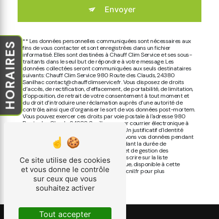
Envoyer
** Les données personnelles communiquées sont nécessaires aux
HORAIRES
fins de vous contacter et sont enregistrées dans un fichier
informatisé. Elles sont destinées à Chauff Clim Service et ses sous-
traitants dans le seul but de répondre à votre message. Les
données collectées seront communiquées aux seuls destinataires
suivants: Chauff Clim Service 980 Route des Clauds, 24380
Sanilhac contact@chauffclimservice.fr. Vous disposez de droits
d’accès, de rectification, d’effacement, de portabilité, de limitation,
d’opposition, de retrait de votre consentement à tout moment et
du droit d’introduire une réclamation auprès d’une autorité de
contrôle, ainsi que d’organiser le sort de vos données post-mortem.
Vous pouvez exercer ces droits par voie postale à l'adresse 980
Route des Clauds, 24380 Sanilhac ou par courrier électronique à
l'adresse contact@chauffclimservice.fr. Un justificatif d'identité
pourra vous être demandé. Nous conservons vos données pendant
la période de prise de contact puis pendant la durée de
prescription légale aux fins probatoires et de gestion des
contentieux. Vous avez le droit de vous inscrire sur la liste
Ce site utilise des cookies
d'opposition au démarchage téléphonique, disponible à cette
et vous donne le contrôle
adresse:
Bloctel.gouv.fr
. Consultez le site cnil.fr pour plus
d’informations sur vos droits.
sur ceux que vous
souhaitez activer
Tout accepter