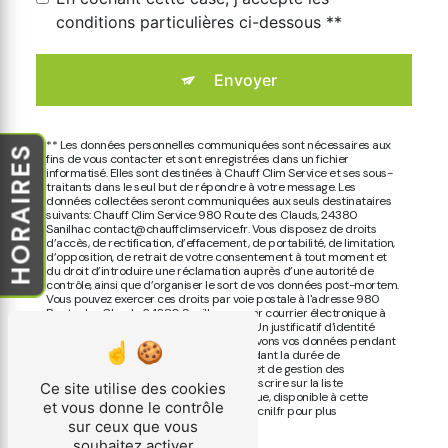
conditions particulières ci-dessous **
Envoyer
** Les données personnelles communiquées sont nécessaires aux
HORAIRES
fins de vous contacter et sont enregistrées dans un fichier
informatisé. Elles sont destinées à Chauff Clim Service et ses sous-
traitants dans le seul but de répondre à votre message. Les
données collectées seront communiquées aux seuls destinataires
suivants: Chauff Clim Service 980 Route des Clauds, 24380
Sanilhac contact@chauffclimservice.fr. Vous disposez de droits
d’accès, de rectification, d’effacement, de portabilité, de limitation,
d’opposition, de retrait de votre consentement à tout moment et
du droit d’introduire une réclamation auprès d’une autorité de
contrôle, ainsi que d’organiser le sort de vos données post-mortem.
Vous pouvez exercer ces droits par voie postale à l'adresse 980
Route des Clauds, 24380 Sanilhac ou par courrier électronique à
l'adresse contact@chauffclimservice.fr. Un justificatif d'identité
pourra vous être demandé. Nous conservons vos données pendant
la période de prise de contact puis pendant la durée de
prescription légale aux fins probatoires et de gestion des
contentieux. Vous avez le droit de vous inscrire sur la liste
Ce site utilise des cookies
d'opposition au démarchage téléphonique, disponible à cette
et vous donne le contrôle
adresse:
Bloctel.gouv.fr
. Consultez le site cnil.fr pour plus
d’informations sur vos droits.
sur ceux que vous
souhaitez activer